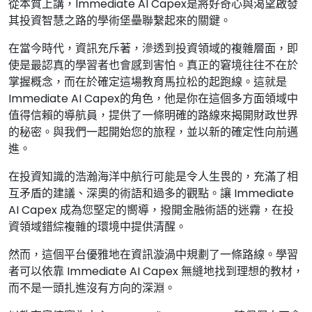
從本質上講，Immediate AI Capex是將好奇心與渴望啟發
其投資智慧之路的學術堡壘聯繫起來的關鍵。
在當今時代，資訊充斥著，滲透到投資領域的複雜層面，即
使是最認真的學習者也會感到害怕。真正的窘境往往不在於
掌握概念，而在於確定這場教育馬拉松的起跑線。這就是
Immediate AI Capex的角色，他是你在這個多方面領域中
值得信賴的導航員，提供了一條明確的路線來揭開財政世界
的秘密。與我們一起開始您的旅程，並以新的確定性向前邁
進。
在投資知識的浩瀚海洋中航行可能是令人生畏的，充滿了相
互矛盾的建議、深奧的術語和過多的觀點。讓 Immediate
AI Capex 成為您堅定的嚮導，撥開金融術語的迷霧，在投
資領域錯綜複雜的環境中提供清醒。
然而，這個平台優雅地在資訊漩渦中規劃了一條路線。學習
者可以依靠 Immediate AI Capex 無縫地找到理想的教材，
而不是一頭扎進沒有方向的深淵。