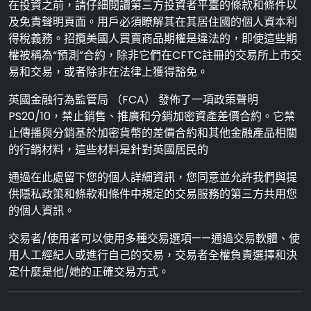
在投資之前，請仔細閱讀第三方投資者平臺的條款和條件以
及免責聲明頁面。用戶必須瞭解其在其居住國的個人資本利
得稅義務。招攬美國人買賣商品期權是違法的，即使這些期
權被稱為“預測”合約，除非它們在CFTC註冊的交易所上市交
易和交易，或者除非在法律上獲得豁免。
英國金融行為監管局 （FCA） 發佈了一項政策聲明
PS20/10，禁止銷售、推廣和分銷加密資產差價合約。它禁
止傳播與分銷基於加密貨幣的差價合約和其他金融產品相關
的行銷材料，這些材料是針對英國居民的
通過在此處留下您的個人詳細資訊，您同意並允許我們與提
供隱私政策和條款和條件中規定的交易服務的第三方共用您
的個人資訊。
交易者/使用者可以使用多種交易選項——通過交易軟體、使
用人工經紀人或進行自己的交易，交易者全權負責選擇和決
定什麼是他/她的正確交易方式。