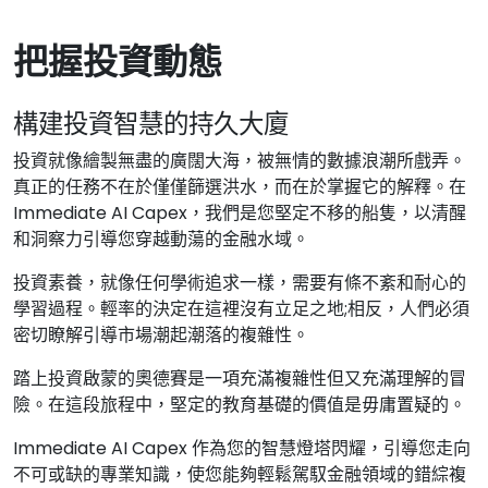
把握投資動態
構建投資智慧的持久大廈
投資就像繪製無盡的廣闊大海，被無情的數據浪潮所戲弄。
真正的任務不在於僅僅篩選洪水，而在於掌握它的解釋。在
Immediate AI Capex，我們是您堅定不移的船隻，以清醒
和洞察力引導您穿越動蕩的金融水域。
投資素養，就像任何學術追求一樣，需要有條不紊和耐心的
學習過程。輕率的決定在這裡沒有立足之地;相反，人們必須
密切瞭解引導市場潮起潮落的複雜性。
踏上投資啟蒙的奧德賽是一項充滿複雜性但又充滿理解的冒
險。在這段旅程中，堅定的教育基礎的價值是毋庸置疑的。
Immediate AI Capex 作為您的智慧燈塔閃耀，引導您走向
不可或缺的專業知識，使您能夠輕鬆駕馭金融領域的錯綜複