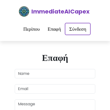
ImmediateAICapex
Περίπου
Επαφή
Σύνδεση
Επαφή