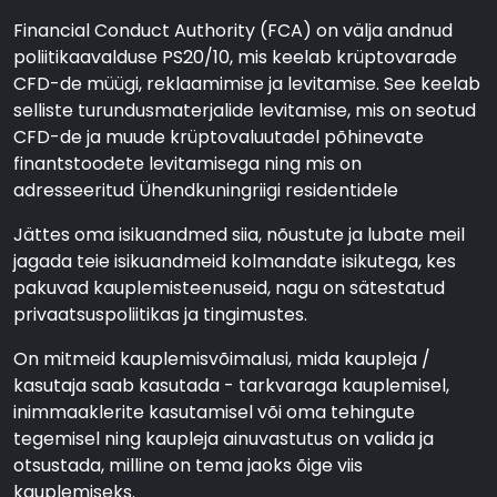
Financial Conduct Authority (FCA) on välja andnud
poliitikaavalduse PS20/10, mis keelab krüptovarade
CFD-de müügi, reklaamimise ja levitamise. See keelab
selliste turundusmaterjalide levitamise, mis on seotud
CFD-de ja muude krüptovaluutadel põhinevate
finantstoodete levitamisega ning mis on
adresseeritud Ühendkuningriigi residentidele
Jättes oma isikuandmed siia, nõustute ja lubate meil
jagada teie isikuandmeid kolmandate isikutega, kes
pakuvad kauplemisteenuseid, nagu on sätestatud
privaatsuspoliitikas ja tingimustes.
On mitmeid kauplemisvõimalusi, mida kaupleja /
kasutaja saab kasutada - tarkvaraga kauplemisel,
inimmaaklerite kasutamisel või oma tehingute
tegemisel ning kaupleja ainuvastutus on valida ja
otsustada, milline on tema jaoks õige viis
kauplemiseks.