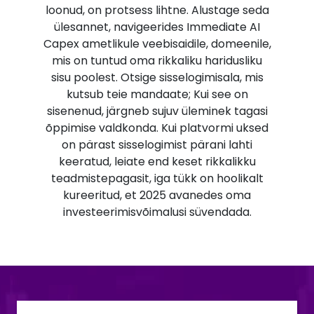
loonud, on protsess lihtne. Alustage seda
ülesannet, navigeerides Immediate AI
Capex ametlikule veebisaidile, domeenile,
mis on tuntud oma rikkaliku haridusliku
sisu poolest. Otsige sisselogimisala, mis
kutsub teie mandaate; Kui see on
sisenenud, järgneb sujuv üleminek tagasi
õppimise valdkonda. Kui platvormi uksed
on pärast sisselogimist pärani lahti
keeratud, leiate end keset rikkalikku
teadmistepagasit, iga tükk on hoolikalt
kureeritud, et 2025 avanedes oma
investeerimisvõimalusi süvendada.