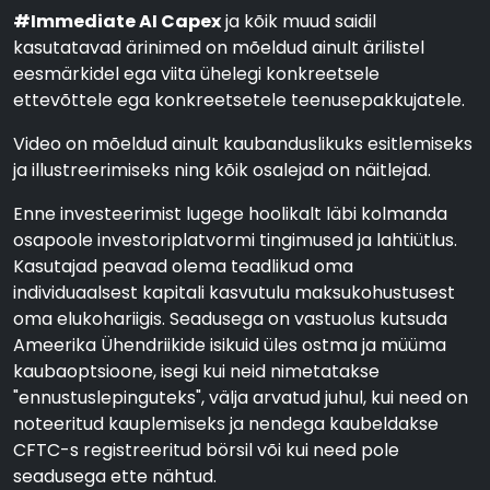
#Immediate AI Capex
ja kõik muud saidil
kasutatavad ärinimed on mõeldud ainult ärilistel
eesmärkidel ega viita ühelegi konkreetsele
ettevõttele ega konkreetsetele teenusepakkujatele.
Video on mõeldud ainult kaubanduslikuks esitlemiseks
ja illustreerimiseks ning kõik osalejad on näitlejad.
Enne investeerimist lugege hoolikalt läbi kolmanda
osapoole investoriplatvormi tingimused ja lahtiütlus.
Kasutajad peavad olema teadlikud oma
individuaalsest kapitali kasvutulu maksukohustusest
oma elukohariigis. Seadusega on vastuolus kutsuda
Ameerika Ühendriikide isikuid üles ostma ja müüma
kaubaoptsioone, isegi kui neid nimetatakse
"ennustuslepinguteks", välja arvatud juhul, kui need on
noteeritud kauplemiseks ja nendega kaubeldakse
CFTC-s registreeritud börsil või kui need pole
seadusega ette nähtud.