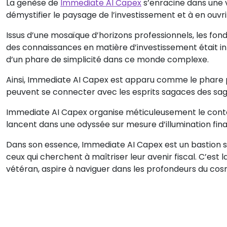
La genèse de
Immediate AI Capex
s’enracine dans une v
démystifier le paysage de l’investissement et à en ouvrir
Issus d’une mosaïque d’horizons professionnels, les fond
des connaissances en matière d’investissement était inti
d’un phare de simplicité dans ce monde complexe.
Ainsi, Immediate AI Capex est apparu comme le phare par
peuvent se connecter avec les esprits sagaces des sage
Immediate AI Capex organise méticuleusement le conten
lancent dans une odyssée sur mesure d’illumination fin
Dans son essence, Immediate AI Capex est un bastion st
ceux qui cherchent à maîtriser leur avenir fiscal. C’est
vétéran, aspire à naviguer dans les profondeurs du cos