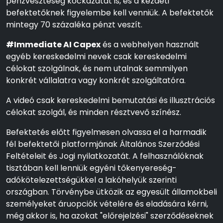
pénzveszteség kockázatát is, és a kezdeti
befektetőknek figyelembe kell venniük. A befektetők
mintegy 70 százaléka pénzt veszít.
#Immediate AI Capex
és a webhelyen használt
egyéb kereskedelmi nevek csak kereskedelmi
célokat szolgálnak, és nem utalnak semmilyen
konkrét vállalatra vagy konkrét szolgáltatóra.
A videó csak kereskedelmi bemutatási és illusztrációs
célokat szolgál, és minden résztvevő színész.
Befektetés előtt figyelmesen olvassa el a harmadik
fél befektetői platformjának Általános Szerződési
Feltételeit és Jogi nyilatkozatát. A felhasználóknak
tisztában kell lenniük egyéni tőkenyereség-
adókötelezettségükkel a lakóhelyük szerinti
országban. Törvénybe ütközik az egyesült államokbeli
személyeket áruopciók vételére és eladására kérni,
még akkor is, ha azokat "előrejelzési" szerződéseknek