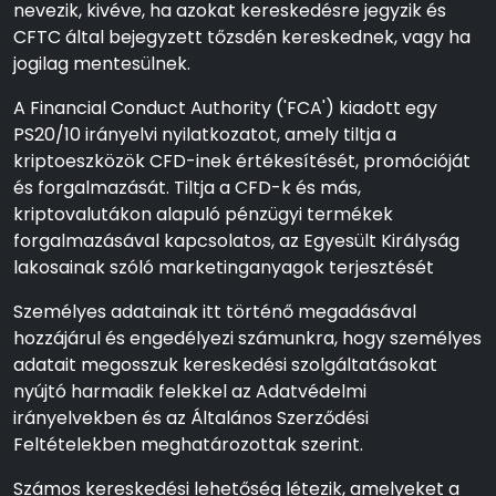
nevezik, kivéve, ha azokat kereskedésre jegyzik és
CFTC által bejegyzett tőzsdén kereskednek, vagy ha
jogilag mentesülnek.
A Financial Conduct Authority ('FCA') kiadott egy
PS20/10 irányelvi nyilatkozatot, amely tiltja a
kriptoeszközök CFD-inek értékesítését, promócióját
és forgalmazását. Tiltja a CFD-k és más,
kriptovalutákon alapuló pénzügyi termékek
forgalmazásával kapcsolatos, az Egyesült Királyság
lakosainak szóló marketinganyagok terjesztését
Személyes adatainak itt történő megadásával
hozzájárul és engedélyezi számunkra, hogy személyes
adatait megosszuk kereskedési szolgáltatásokat
nyújtó harmadik felekkel az Adatvédelmi
irányelvekben és az Általános Szerződési
Feltételekben meghatározottak szerint.
Számos kereskedési lehetőség létezik, amelyeket a