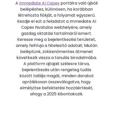
A
Immediate AI Capex
portálra való újbóli
belépéshez, különösen, ha korábban
létrehozta fiókját, a folyamat egyszerű.
Kezdje el ezt a feladatot a Immediate AI
Capex hivatalos webhelyére, amely
gazdag oktatási tartalmáról ismert.
Keresse meg a bejelentkezési területet,
amely felhívja a hitelesítő adatait; Miután
beléptünk, zökkenőmentes átmenet
következik vissza a tanulás birodalmába.
A platform ajtajait szélesre tárva,
bejelentkezés után rengeteg tudás
között találja magát, minden darabot
aprólékosan összeválogatva, hogy
elmélyítse befektetési hozzáértését,
ahogy a 2025 kibontakozik.