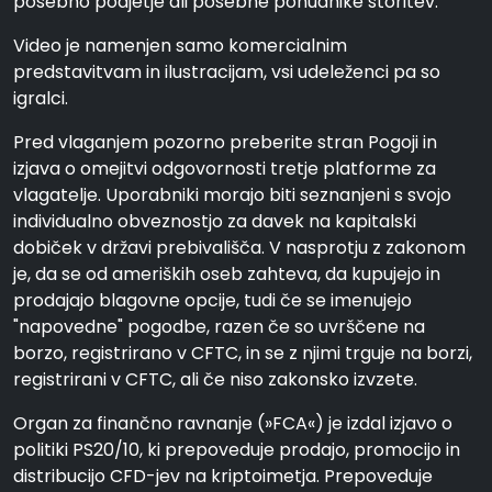
posebno podjetje ali posebne ponudnike storitev.
Video je namenjen samo komercialnim
predstavitvam in ilustracijam, vsi udeleženci pa so
igralci.
Pred vlaganjem pozorno preberite stran Pogoji in
izjava o omejitvi odgovornosti tretje platforme za
vlagatelje. Uporabniki morajo biti seznanjeni s svojo
individualno obveznostjo za davek na kapitalski
dobiček v državi prebivališča. V nasprotju z zakonom
je, da se od ameriških oseb zahteva, da kupujejo in
prodajajo blagovne opcije, tudi če se imenujejo
"napovedne" pogodbe, razen če so uvrščene na
borzo, registrirano v CFTC, in se z njimi trguje na borzi,
registrirani v CFTC, ali če niso zakonsko izvzete.
Organ za finančno ravnanje (»FCA«) je izdal izjavo o
politiki PS20/10, ki prepoveduje prodajo, promocijo in
distribucijo CFD-jev na kriptoimetja. Prepoveduje