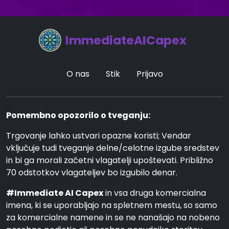
ImmediateAICapex
O nas
Stik
Prijavo
Pomembno opozorilo o tveganju:
Trgovanje lahko ustvari opazne koristi; Vendar
vključuje tudi tveganje delne/celotne izgube sredstev
in bi ga morali začetni vlagatelji upoštevati. Približno
70 odstotkov vlagateljev bo izgubilo denar.
#Immediate AI Capex
in vsa druga komercialna
imena, ki se uporabljajo na spletnem mestu, so samo
za komercialne namene in se ne nanašajo na nobeno