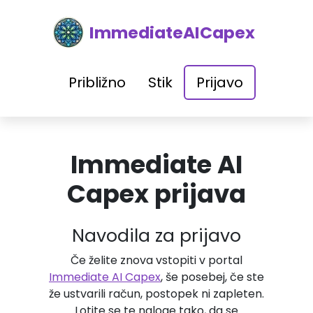
ImmediateAICapex
Približno
Stik
Prijavo
Immediate AI
Capex prijava
Navodila za prijavo
Če želite znova vstopiti v portal
Immediate AI Capex
, še posebej, če ste
že ustvarili račun, postopek ni zapleten.
Lotite se te naloge tako, da se