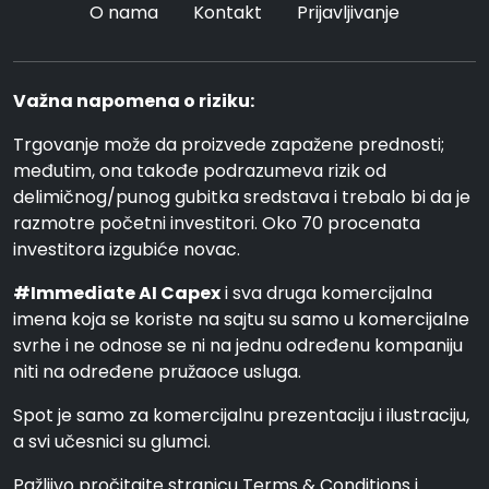
O nama
Kontakt
Prijavljivanje
Važna napomena o riziku:
Trgovanje može da proizvede zapažene prednosti;
međutim, ona takođe podrazumeva rizik od
delimičnog/punog gubitka sredstava i trebalo bi da je
razmotre početni investitori. Oko 70 procenata
investitora izgubiće novac.
#Immediate AI Capex
i sva druga komercijalna
imena koja se koriste na sajtu su samo u komercijalne
svrhe i ne odnose se ni na jednu određenu kompaniju
niti na određene pružaoce usluga.
Spot je samo za komercijalnu prezentaciju i ilustraciju,
a svi učesnici su glumci.
Pažljivo pročitajte stranicu Terms & Conditions i