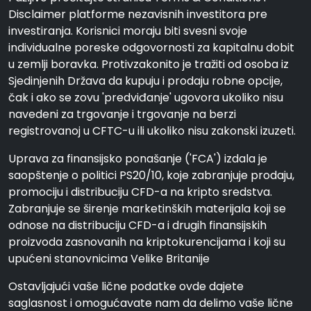
Disclaimer platforme nezavisnih investitora pre
investiranja. Korisnici moraju biti svesni svoje
individualne poreske odgovornosti za kapitalnu dobit
u zemlji boravka. Protivzakonito je tražiti od osoba iz
Sjedinjenih Država da kupuju i prodaju robne opcije,
čak i ako se zovu 'predviđanje' ugovora ukoliko nisu
navedeni za trgovanje i trgovanje na berzi
registrovanoj u CFTC-u ili ukoliko nisu zakonski izuzeti.
Uprava za finansijsko ponašanje ('FCA') izdala je
saopštenje o politici PS20/10, koje zabranjuje prodaju,
promociju i distribuciju CFD-a na kripto sredstva.
Zabranjuje se širenje marketinških materijala koji se
odnose na distribuciju CFD-a i drugih finansijskih
proizvoda zasnovanih na kriptokurencijama i koji su
upućeni stanovnicima Velike Britanije
Ostavljajući vaše lične podatke ovde dajete
saglasnost i omogućavate nam da delimo vaše lične